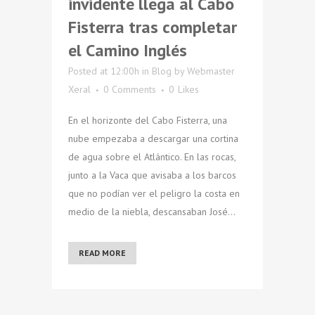
invidente llega al Cabo
Fisterra tras completar
el Camino Inglés
Posted at 12:00h
in
Blog
by
Webmaster
Xeral
0 Comments
0
Likes
En el horizonte del Cabo Fisterra, una
nube empezaba a descargar una cortina
de agua sobre el Atlántico. En las rocas,
junto a la Vaca que avisaba a los barcos
que no podían ver el peligro la costa en
medio de la niebla, descansaban José...
READ MORE